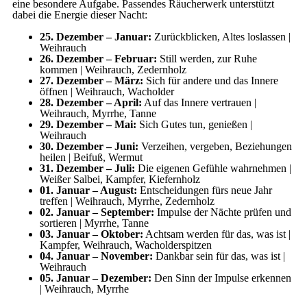
eine besondere Aufgabe. Passendes Räucherwerk unterstützt
dabei die Energie dieser Nacht:
25. Dezember – Januar:
Zurückblicken, Altes loslassen |
Weihrauch
26. Dezember – Februar:
Still werden, zur Ruhe
kommen | Weihrauch, Zedernholz
27. Dezember – März:
Sich für andere und das Innere
öffnen | Weihrauch, Wacholder
28. Dezember – April:
Auf das Innere vertrauen |
Weihrauch, Myrrhe, Tanne
29. Dezember – Mai:
Sich Gutes tun, genießen |
Weihrauch
30. Dezember – Juni:
Verzeihen, vergeben, Beziehungen
heilen | Beifuß, Wermut
31. Dezember – Juli:
Die eigenen Gefühle wahrnehmen |
Weißer Salbei, Kampfer, Kiefernholz
01. Januar – August:
Entscheidungen fürs neue Jahr
treffen | Weihrauch, Myrrhe, Zedernholz
02. Januar – September:
Impulse der Nächte prüfen und
sortieren | Myrrhe, Tanne
03. Januar – Oktober:
Achtsam werden für das, was ist |
Kampfer, Weihrauch, Wacholderspitzen
04. Januar – November:
Dankbar sein für das, was ist |
Weihrauch
05. Januar – Dezember:
Den Sinn der Impulse erkennen
| Weihrauch, Myrrhe