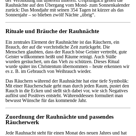
der Verbindung mit unserem Inneren. Ursprünglich gehen die
Rauhnächte auf den Übergang vom Mond- zum Sonnenkalender
zurück: Das Mondjahr mit seinen 354 Tagen ist kürzer als das
Sonnenjahr – so blieben zwölf Nächte „übrig“.
Rituale und Bräuche der Rauhnächte
Ein zentrales Element der Rauhnächte ist das Räuchern, ein
Brauch, der auf die vorchristliche Zeit zurückgeht. Die
Menschen glaubten, dass der Rauch böse Geister vertreibt, gute
Geister willkommen heißt und Räume reinigt. Auch Ställe
wurden geräuchert, um das Vieh zu schützen. Dieses Ritual
wurde später ins Christentum übernommen – heute erkennen wir
es z. B. im Gebrauch von Weihrauch wieder.
Das Räuchern während der Rauhnächte hat eine tiefe Symbolik:
Mit einer Räucherschale geht man durch jeden Raum, pustet den
Rauch in die Ecken und stellt sich dabei vor, wie sich Negatives
auflöst und Positives entsteht. Währenddessen formuliert man
bewusst Wünsche für das kommende Jahr.
Zuordnung der Rauhnächte und passendes
Räucherwerk
Jede Rauhnacht steht für einen Monat des neuen Jahres und hat